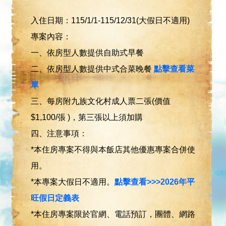
入住日期：115/1/1-115/12/31(大假日不適用)
專案內容：
一、依房型人數提供自助式早餐
二、依房型人數提供中式合菜晚餐
點擊查看菜
單
三、每房附九族文化村成人票二張(價值
$1,100/張 )，第三張以上須加購
四、注意事項：
*本住房專案不得與本飯店其他優惠專案合併使
用。
*本專案大假日不適用。
點擊查看>>>2026年平
旺假日定義表
*本住房專案限於官網、電話預訂，團體、網路